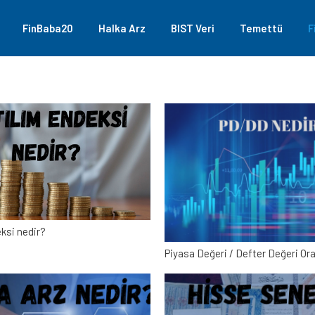
FinBaba20
Halka Arz
BIST Veri
Temettü
F
ksi nedir?
Piyasa Değeri / Defter Değeri Ora