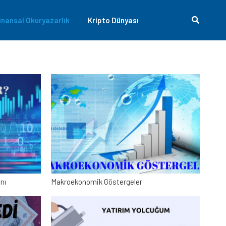
inansal Okuryazarlık
Kripto Dünyası
nı
Makroekonomik Göstergeler