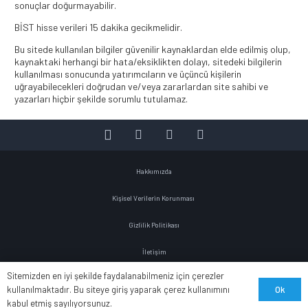
sonuçlar doğurmayabilir.
BİST hisse verileri 15 dakika gecikmelidir.
Bu sitede kullanılan bilgiler güvenilir kaynaklardan elde edilmiş olup,
kaynaktaki herhangi bir hata/eksiklikten dolayı, sitedeki bilgilerin
kullanılması sonucunda yatırımcıların ve üçüncü kişilerin
uğrayabilecekleri doğrudan ve/veya zararlardan site sahibi ve
yazarları hiçbir şekilde sorumlu tutulamaz.
Hakkımızda
Kişisel Verilerin Korunması
Gizlilik Politikası
İletişim
Sitemizden en iyi şekilde faydalanabilmeniz için çerezler
Ok
kullanılmaktadır. Bu siteye giriş yaparak çerez kullanımını
Bu site
LF Dijital
tarafından hazırlanmıştır.
kabul etmiş sayılıyorsunuz.