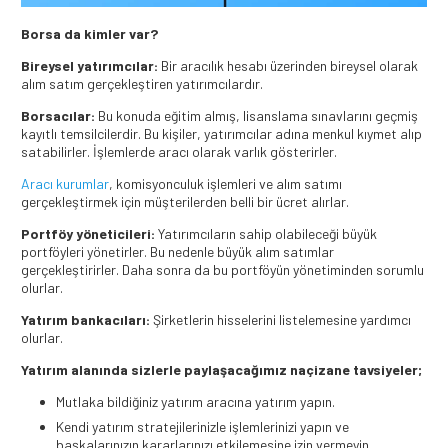
Borsa da kimler var?
Bireysel yatırımcılar:
Bir aracılık hesabı üzerinden bireysel olarak
alım satım gerçekleştiren yatırımcılardır.
Borsacılar:
Bu konuda eğitim almış, lisanslama sınavlarını geçmiş
kayıtlı temsilcilerdir. Bu kişiler, yatırımcılar adına menkul kıymet alıp
satabilirler. İşlemlerde aracı olarak varlık gösterirler.
Aracı kurumlar
, komisyonculuk işlemleri ve alım satımı
gerçekleştirmek için müşterilerden belli bir ücret alırlar.
Portföy yöneticileri:
Yatırımcıların sahip olabileceği büyük
portföyleri yönetirler. Bu nedenle büyük alım satımlar
gerçekleştirirler. Daha sonra da bu portföyün yönetiminden sorumlu
olurlar.
Yatırım bankacıları:
Şirketlerin hisselerini listelemesine yardımcı
olurlar.
Yatırım alanında sizlerle paylaşacağımız naçizane tavsiyeler;
Mutlaka bildiğiniz yatırım aracına yatırım yapın.
Kendi yatırım stratejilerinizle işlemlerinizi yapın ve
başkalarınızın kararlarınızı etkilemesine izin vermeyin.