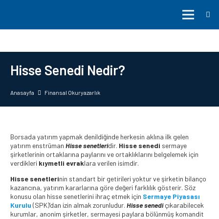
Hisse Senedi Nedir?
Anasayfa
Finansal Okuryazarlık
Borsada yatırım yapmak denildiğinde herkesin aklına ilk gelen
yatırım enstrüman
Hisse senetleri
dir.
Hisse senedi
sermaye
şirketlerinin ortaklarına paylarını ve ortaklıklarını belgelemek için
verdikleri
kıymetli evrak
lara verilen isimdir.
Hisse senetleri
nin standart bir getirileri yoktur ve şirketin bilanço
kazancına, yatırım kararlarına göre değeri farklılık gösterir. Söz
konusu olan hisse senetlerini ihraç etmek için
Sermaye Piyasası
Kurulu
(SPK)’dan izin almak zorunludur.
Hisse senedi
çıkarabilecek
kurumlar, anonim şirketler, sermayesi paylara bölünmüş komandit