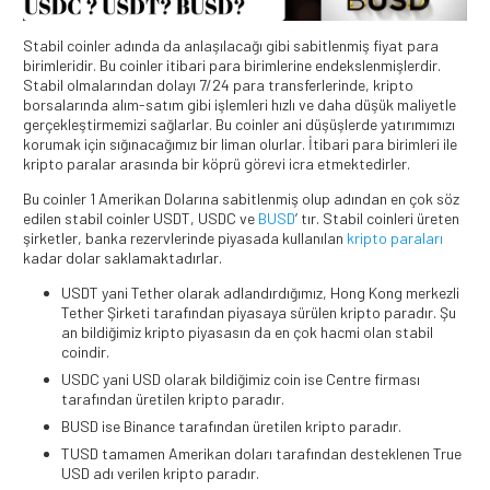
Stabil coinler adında da anlaşılacağı gibi sabitlenmiş fiyat para
birimleridir. Bu coinler itibari para birimlerine endekslenmişlerdir.
Stabil olmalarından dolayı 7/24 para transferlerinde, kripto
borsalarında alım-satım gibi işlemleri hızlı ve daha düşük maliyetle
gerçekleştirmemizi sağlarlar. Bu coinler ani düşüşlerde yatırımımızı
korumak için sığınacağımız bir liman olurlar. İtibari para birimleri ile
kripto paralar arasında bir köprü görevi icra etmektedirler.
Bu coinler 1 Amerikan Dolarına sabitlenmiş olup adından en çok söz
edilen stabil coinler USDT, USDC ve
BUSD
’ tır. Stabil coinleri üreten
şirketler, banka rezervlerinde piyasada kullanılan
kripto paraları
kadar dolar saklamaktadırlar.
USDT yani Tether olarak adlandırdığımız, Hong Kong merkezli
Tether Şirketi tarafından piyasaya sürülen kripto paradır. Şu
an bildiğimiz kripto piyasasın da en çok hacmi olan stabil
coindir.
USDC yani USD olarak bildiğimiz coin ise Centre firması
tarafından üretilen kripto paradır.
BUSD ise Binance tarafından üretilen kripto paradır.
TUSD tamamen Amerikan doları tarafından desteklenen True
USD adı verilen kripto paradır.