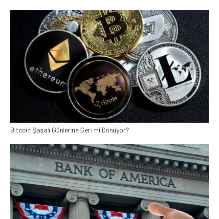
Bitcoin Şaşalı Günlerine Geri mi Dönüyor?