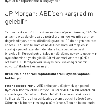
fiyatlarının toparlanmasını sağlayabilir.
JP Morgan: ABD’den karşı adım
gelebilir
Yatırım bankası JP Morgan’dan yapılan değerlendirmede, “OPEC+
anlaşma olsa da olmasa da petrol üretiminde kesintiye gitmeyi
değerlendiriyor, petrol dördüncü çeyrekte 100 doları yeniden test
edecek. OPEC+’ın bu hamlesine ABD’den karşı adım gelebilir,
stratejik petrol rezervlerinden daha fazla petrol serbest
bırakılabilir. Küresel petrol talebinin dördüncü çeyrekte geçen yılın
aynı dönemine kıyasla günlük 0.9 milyon varil artarak günlük
ortalama 101.8 milyon varil seviyesine yükseleceğini tahmin
ediyoruz.” ifadeleri kullanılmıştı.
OPEC+’ın bir sonraki toplantısını aralık ayında yapması
bekleniyor.
FinansçıBaba Notu:
ABD enflasyonu düşürmek için petrol
fiyatlarını kontrol etmek istiyor. Bu karar ABD nin bu kontrolünü
zorlaştırıyor. Petrolün 80 Dolar ile 120 Dolar arasındaki seyri
halihazırda Tüpraş hissesi üzerinde olumlu etkisini sürdürüyor.
Görünen o ki bu aralıkta seyrini sürdürecek. Tam da bu noktada