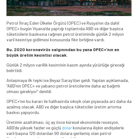
Petrol İhraç Eden Ülkeler Örgütü (OPEC) ve Rusya’nın da dahil
OPEC+ bugün Viyana’da yaptığı toplantıda ABD ve diğer başlıca
tüketicilerin baskısına rağmen petrol üretiminde günlük 2 milyon
varil kesintiye gidilmesi konusunda fikir birliğine vardı.
Bu, 2020 koronavirüs salgınından bu yana OPEC+’nın en
büyük üretim kesintisi olacak.
Günlük 2 milyon varillik kesintinin kasım ayında yürürlüğe gireceği
belirtildi.
Anlaşmaya ilk tepki ise Beyaz Saray’dan geldi. Yapılan açıklamada,
“ABD’nin OPEC+ ve yabancı petrol üreticilerine daha az bağımlı
olması gerekiyor” denildi.
OPEC+’nın bu kararı ile halihazırda sıkışık olan piyasada arz daha da
azalmış olacak. ABD ve diğer başlıca tüketiciler üretim artırma
baskısı yapıyordu.
Üretimin azaltılması, üç ay önce küresel ekonomide resesyon,
ABD’de yüksek faizler ve güçlü
dolar
konularına ilişkin endişelerle
varil başına 120 dolardan 90 dolara gerilemiş olan petrol