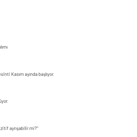
ılımı
esinti Kasım ayında başlıyor.
üyor.
tif ayrışabilir mi?”