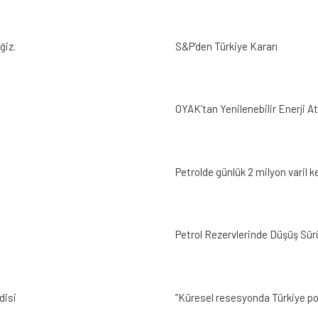
ğiz.
S&P’den Türkiye Kararı
OYAK’tan Yenilenebilir Enerji At
Petrolde günlük 2 milyon varil k
Petrol Rezervlerinde Düşüş Sür
disi
”Küresel resesyonda Türkiye pozi