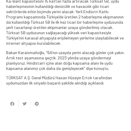
Ka-Bant kapasitesini 15 kattan fazla artıracak Türksat 5B, uydu
haberleşmesinin kullanıldığı denizcilik ve havacılık gibi ticari
sektörlerde etkin biçimde yerini alacak. Yerli Endüstri Katkı
Programı kapsamında Türkiye’de üretilen 2 haberleşme ekipmanının
da kullanıldığı Türksat 5B ile ilk kez ticari bir haberleşme uydusunda
yerli tasarlanıp üretilen ekipmanlar uzaya gönderilmiş olacak.
Türksat 5B uydusunun sağlayacağı yüksek veri kapasitesiyle
Türkiye’nin karasal altyapıyla erişilemeyen yerlerine ulaşılabilecek ve
internet altyapısı kurulabilecek.
Bakan Karaismailoğlu, “6A’nın uzayda yerini alacağı günler çok yakın.
Artık test aşamasına geçtik. 2023 yılında uzaya göndermeyi
planlıyoruz. Hindistan’ı içine alan doğu kapsama alanı ile uydu
kapsama alanımız çok daha da genişleyecek” diye konuştu.
TÜRKSAT A.Ş. Genel Müdürü Hasan Hüseyin Ertok tarafından
uydumuzdan ilk sinyalin başarılı şekilde alındığı açıklandı.