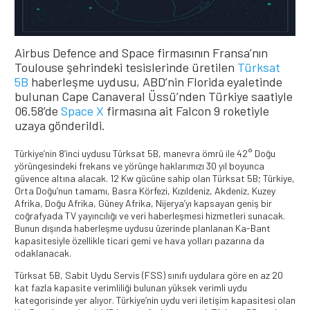
Airbus Defence and Space firmasının Fransa’nın
Toulouse şehrindeki tesislerinde üretilen
Türksat
5B
haberleşme uydusu, ABD’nin Florida eyaletinde
bulunan Cape Canaveral Üssü’nden Türkiye saatiyle
06.58’de
Space X
firmasına ait Falcon 9 roketiyle
uzaya gönderildi.
Türkiye’nin 8’inci uydusu Türksat 5B, manevra ömrü ile 42° Doğu
yörüngesindeki frekans ve yörünge haklarımızı 30 yıl boyunca
güvence altına alacak. 12 Kw gücüne sahip olan Türksat 5B; Türkiye,
Orta Doğu’nun tamamı, Basra Körfezi, Kızıldeniz, Akdeniz, Kuzey
Afrika, Doğu Afrika, Güney Afrika, Nijerya’yı kapsayan geniş bir
coğrafyada TV yayıncılığı ve veri haberleşmesi hizmetleri sunacak.
Bunun dışında haberleşme uydusu üzerinde planlanan Ka-Bant
kapasitesiyle özellikle ticari gemi ve hava yolları pazarına da
odaklanacak.
Türksat 5B, Sabit Uydu Servis (FSS) sınıfı uydulara göre en az 20
kat fazla kapasite verimliliği bulunan yüksek verimli uydu
kategorisinde yer alıyor. Türkiye’nin uydu veri iletişim kapasitesi olan