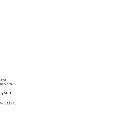
maya
ma olarak,
r
diyoruz
.
 İNCELEME