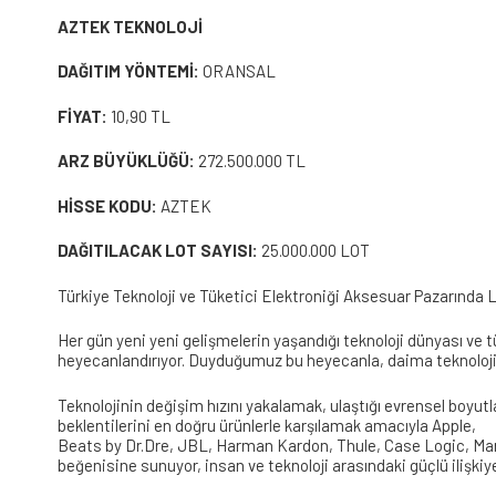
AZTEK TEKNOLOJİ
DAĞITIM YÖNTEMİ:
ORANSAL
FİYAT:
10,90 TL
ARZ BÜYÜKLÜĞÜ:
272.500.000 TL
HİSSE KODU:
AZTEK
DAĞITILACAK LOT SAYISI:
25.000.000 LOT
Türkiye Teknoloji ve Tüketici Elektroniği Aksesuar Pazarında L
Her gün yeni yeni gelişmelerin yaşandığı teknoloji dünyası ve tü
heyecanlandırıyor. Duyduğumuz bu heyecanla, daima teknolojinin
Teknolojinin değişim hızını yakalamak, ulaştığı evrensel boyut
beklentilerini en doğru ürünlerle karşılamak amacıyla Apple,
Beats by Dr.Dre, JBL, Harman Kardon, Thule, Case Logic, Marsh
beğenisine sunuyor, insan ve teknoloji arasındaki güçlü ilişkiye