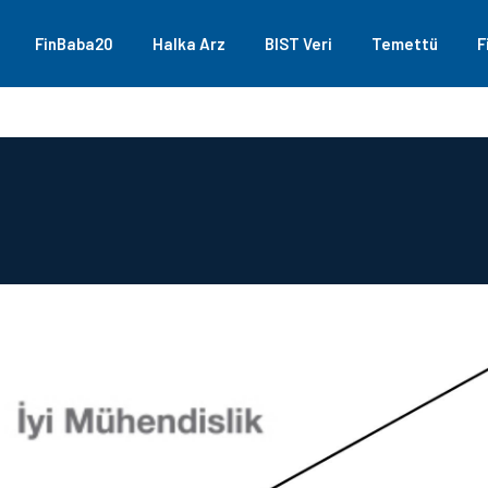
FinBaba20
Halka Arz
BIST Veri
Temettü
F