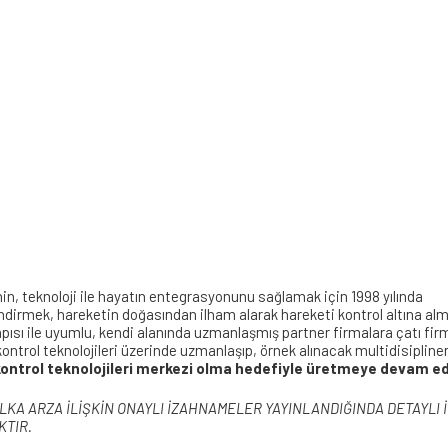
enin, teknoloji ile hayatın entegrasyonunu sağlamak için 1998 yılında
ndirmek, hareketin doğasından ilham alarak hareketi kontrol altına al
ısı ile uyumlu, kendi alanında uzmanlaşmış partner firmalara çatı fir
 kontrol teknolojileri üzerinde uzmanlaşıp, örnek alınacak multidisipline
ontrol teknolojileri merkezi olma hedefiyle üretmeye devam e
ALKA ARZA İLİŞKİN ONAYLI İZAHNAMELER YAYINLANDIĞINDA DETAYLI
KTIR.