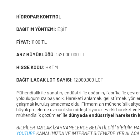
HİDROPAR KONTROL
DAĞITIM YÖNTEMİ:
EŞİT
FİYAT:
11,00 TL
ARZ BÜYÜKLÜĞÜ:
132.000.000 TL
HİSSE KODU:
HKTM
DAĞITILACAK LOT SAYISI:
12.000.000 LOT
Mühendislik ile sanatın, endüstri ile doğanın, fabrika ile çevr
yolculuğumuza başladık. Hareketi anlamak, geliştirmek, yönle
çalışmak kuruluş amacımız oldu. Firmamızın mühendislik altyap
büyük projelerde uzmanlıkları birleştiriyoruz. Farklı hareket ve
mühendislik çözümleri ile
dünyada endüstriyel hareketin k
BİLGİLER TASLAK İZAHNAMELERDE BELİRTİLDİĞİ GİBİDİR. H
YOUTUBE
KANALIMIZDA VE İNTERNET SİTEMİZDE YER ALACA