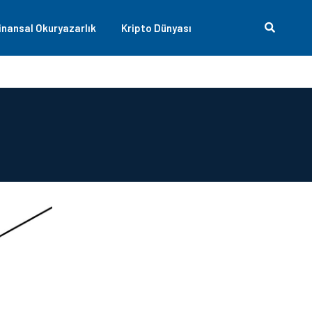
inansal Okuryazarlık
Kripto Dünyası