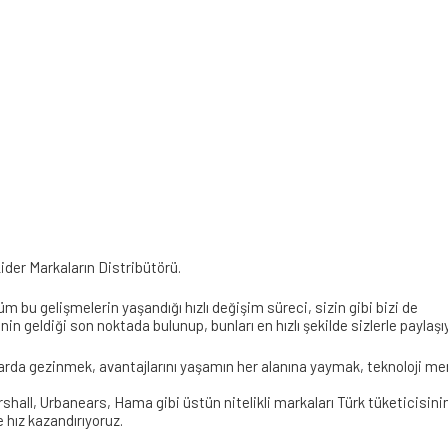
ider Markaların Distribütörü.
m bu gelişmelerin yaşandığı hızlı değişim süreci, sizin gibi bizi de
 geldiği son noktada bulunup, bunları en hızlı şekilde sizlerle paylaşı
larda gezinmek, avantajlarını yaşamın her alanına yaymak, teknoloji mera
all, Urbanears, Hama gibi üstün nitelikli markaları Türk tüketicisini
 hız kazandırıyoruz.