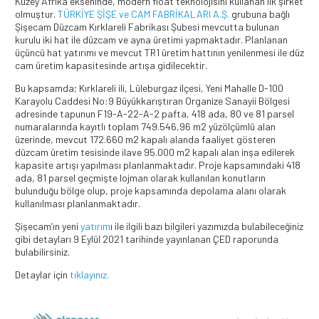
Kuzey Afrika ekseninde, modern float teknolojisini kullanan ilk şirket
olmuştur.
TÜRKİYE ŞİŞE ve CAM FABRİKALARI A.Ş.
grubuna bağlı
Şişecam Düzcam Kırklareli Fabrikası Şubesi mevcutta bulunan
kurulu iki hat ile düzcam ve ayna üretimi yapmaktadır. Planlanan
üçüncü hat yatırımı ve mevcut TR1 üretim hattının yenilenmesi ile düz
cam üretim kapasitesinde artışa gidilecektir.
Bu kapsamda; Kırklareli ili, Lüleburgaz ilçesi, Yeni Mahalle D-100
Karayolu Caddesi No:9 Büyükkarıştıran Organize Sanayii Bölgesi
adresinde tapunun F19-A-22-A-2 pafta, 418 ada, 80 ve 81 parsel
numaralarında kayıtlı toplam 749.546,96 m2 yüzölçümlü alan
üzerinde, mevcut 172.660 m2 kapalı alanda faaliyet gösteren
düzcam üretim tesisinde ilave 95.000 m2 kapalı alan inşa edilerek
kapasite artışı yapılması planlanmaktadır. Proje kapsamındaki 418
ada, 81 parsel geçmişte lojman olarak kullanılan konutların
bulunduğu bölge olup, proje kapsamında depolama alanı olarak
kullanılması planlanmaktadır.
Şişecam’ın yeni
yatırım
ı ile ilgili bazı bilgileri yazımızda bulabileceğiniz
gibi detayları 9 Eylül 2021 tarihinde yayınlanan ÇED raporunda
bulabilirsiniz.
Detaylar için
tıklayınız.