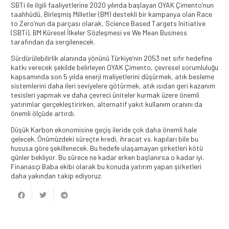
SBTi ile ilgili faaliyetlerine 2020 yılında başlayan OYAK Çimento’nun
taahhüdü, Birleşmiş Milletler (BM) destekli bir kampanya olan Race
to Zero’nun da parçası olarak, Science Based Targets Initiative
(SBTi), BM Küresel İlkeler Sözleşmesi ve We Mean Business
tarafından da sergilenecek.
Sürdürülebilirlik alanında yönünü Türkiye’nin 2053 net sıfır hedefine
katkı verecek şekilde belirleyen OYAK Çimento, çevresel sorumluluğu
kapsamında son 5 yılda enerji maliyetlerini düşürmek, atık besleme
sistemlerini daha ileri seviyelere götürmek, atık ısıdan geri kazanım
tesisleri yapmak ve daha çevreci üniteler kurmak üzere önemli
yatırımlar gerçekleştirirken, alternatif yakıt kullanım oranını da
önemli ölçüde artırdı.
Düşük Karbon ekonomisine geçiş ileride çok daha önemli hale
gelecek. Önümüzdeki süreçte kredi, ihracat vs. kapıları bile bu
hususa göre şekillenecek. Bu hedefe ulaşamayan şirketleri kötü
günler bekliyor. Bu sürece ne kadar erken başlanırsa o kadar iyi.
Finanasçı Baba ekibi olarak bu konuda yatırım yapan şirketleri
daha yakından takip ediyoruz.