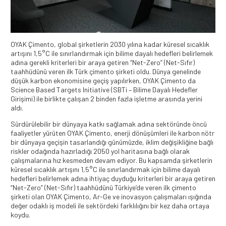
OYAK Çimento, global şirketlerin 2030 yılına kadar küresel sıcaklık
artışını 1,5°C ile sınırlandırmak için bilime dayalı hedefleri belirlemek
adına gerekli kriterleri bir araya getiren “Net-Zero” (Net-Sıfır)
taahhüdünü veren ilk Türk çimento şirketi oldu. Dünya genelinde
düşük karbon ekonomisine geçiş yapılırken, OYAK Çimento da
Science Based Targets Initiative (SBTi – Bilime Dayalı Hedefler
Girişimi) ile birlikte çalışan 2 binden fazla işletme arasında yerini
aldı.
Sürdürülebilir bir dünyaya katkı sağlamak adına sektöründe öncü
faaliyetler yürüten OYAK Çimento, enerji dönüşümleri ile karbon nötr
bir dünyaya geçişin tasarlandığı günümüzde, iklim değişikliğine bağlı
riskler odağında hazırladığı 2050 yol haritasına bağlı olarak
çalışmalarına hız kesmeden devam ediyor. Bu kapsamda şirketlerin
küresel sıcaklık artışını 1,5°C ile sınırlandırmak için bilime dayalı
hedefleri belirlemek adına ihtiyaç duyduğu kriterleri bir araya getiren
“Net-Zero” (Net-Sıfır) taahhüdünü Türkiye’de veren ilk çimento
şirketi olan OYAK Çimento, Ar-Ge ve inovasyon çalışmaları ışığında
değer odaklı iş modeli ile sektördeki farklılığını bir kez daha ortaya
koydu.