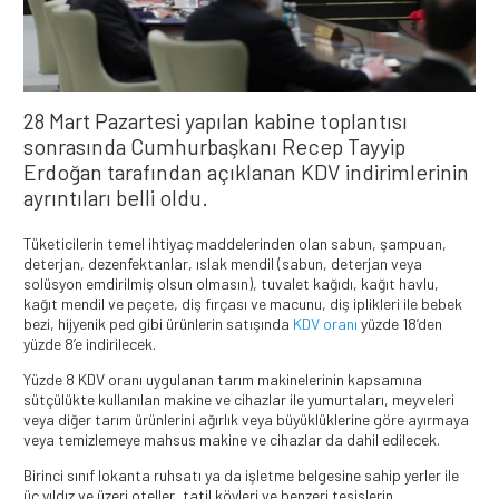
28 Mart Pazartesi yapılan kabine toplantısı
sonrasında Cumhurbaşkanı Recep Tayyip
Erdoğan tarafından açıklanan KDV indirimlerinin
ayrıntıları belli oldu.
Tüketicilerin temel ihtiyaç maddelerinden olan sabun, şampuan,
deterjan, dezenfektanlar, ıslak mendil (sabun, deterjan veya
solüsyon emdirilmiş olsun olmasın), tuvalet kağıdı, kağıt havlu,
kağıt mendil ve peçete, diş fırçası ve macunu, diş iplikleri ile bebek
bezi, hijyenik ped gibi ürünlerin satışında
KDV oranı
yüzde 18’den
yüzde 8’e indirilecek.
Yüzde 8 KDV oranı uygulanan tarım makinelerinin kapsamına
sütçülükte kullanılan makine ve cihazlar ile yumurtaları, meyveleri
veya diğer tarım ürünlerini ağırlık veya büyüklüklerine göre ayırmaya
veya temizlemeye mahsus makine ve cihazlar da dahil edilecek.
Birinci sınıf lokanta ruhsatı ya da işletme belgesine sahip yerler ile
üç yıldız ve üzeri oteller, tatil köyleri ve benzeri tesislerin