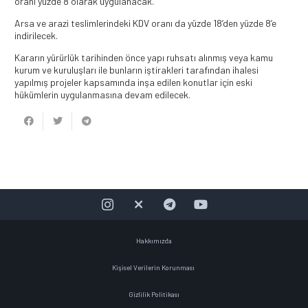
oranı yüzde 8 olarak uygulanacak.
Arsa ve arazi teslimlerindeki KDV oranı da yüzde 18’den yüzde 8’e
indirilecek.
Kararın yürürlük tarihinden önce yapı ruhsatı alınmış veya kamu
kurum ve kuruluşları ile bunların iştirakleri tarafından ihalesi
yapılmış projeler kapsamında inşa edilen konutlar için eski
hükümlerin uygulanmasına devam edilecek.
Hakkımızda
Kişisel Verilerin Korunması
Gizlilik Politikası