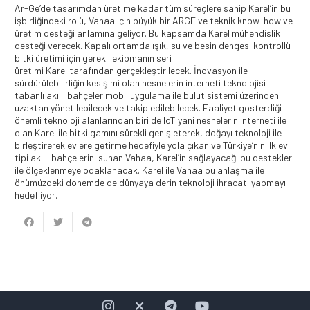
Ar-Ge’de tasarımdan üretime kadar tüm süreçlere sahip Karel’in bu
işbirliğindeki rolü, Vahaa için büyük bir ARGE ve teknik know-how ve
üretim desteği anlamına geliyor. Bu kapsamda Karel mühendislik
desteği verecek. Kapalı ortamda ışık, su ve besin dengesi kontrollü
bitki üretimi için gerekli ekipmanın seri
üretimi Karel tarafından gerçekleştirilecek. İnovasyon ile
sürdürülebilirliğin kesişimi olan nesnelerin interneti teknolojisi
tabanlı akıllı bahçeler mobil uygulama ile bulut sistemi üzerinden
uzaktan yönetilebilecek ve takip edilebilecek. Faaliyet gösterdiği
önemli teknoloji alanlarından biri de IoT yani nesnelerin interneti ile
olan Karel ile bitki gamını sürekli genişleterek, doğayı teknoloji ile
birleştirerek evlere getirme hedefiyle yola çıkan ve Türkiye’nin ilk ev
tipi akıllı bahçelerini sunan Vahaa, Karel’in sağlayacağı bu destekler
ile ölçeklenmeye odaklanacak. Karel ile Vahaa bu anlaşma ile
önümüzdeki dönemde de dünyaya derin teknoloji ihracatı yapmayı
hedefliyor.