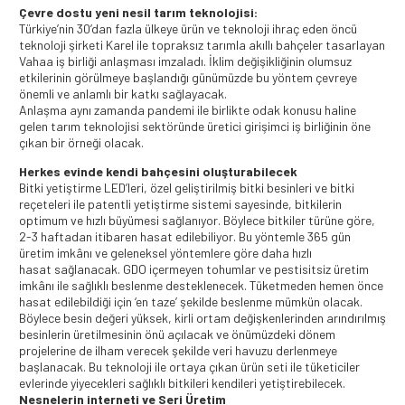
Çevre dostu yeni nesil tarım teknolojisi:
Türkiye’nin 30’dan fazla ülkeye ürün ve teknoloji ihraç eden öncü
teknoloji şirketi Karel ile topraksız tarımla akıllı bahçeler tasarlayan
Vahaa iş birliği anlaşması imzaladı. İklim değişikliğinin olumsuz
etkilerinin görülmeye başlandığı günümüzde bu yöntem çevreye
önemli ve anlamlı bir katkı sağlayacak.
Anlaşma aynı zamanda pandemi ile birlikte odak konusu haline
gelen tarım teknolojisi sektöründe üretici girişimci iş birliğinin öne
çıkan bir örneği olacak.
Herkes evinde kendi bahçesini oluşturabilecek
Bitki yetiştirme LED’leri, özel geliştirilmiş bitki besinleri ve bitki
reçeteleri ile patentli yetiştirme sistemi sayesinde, bitkilerin
optimum ve hızlı büyümesi sağlanıyor. Böylece bitkiler türüne göre,
2-3 haftadan itibaren hasat edilebiliyor. Bu yöntemle 365 gün
üretim imkânı ve geleneksel yöntemlere göre daha hızlı
hasat sağlanacak. GDO içermeyen tohumlar ve pestisitsiz üretim
imkânı ile sağlıklı beslenme desteklenecek. Tüketmeden hemen önce
hasat edilebildiği için ‘en taze’ şekilde beslenme mümkün olacak.
Böylece besin değeri yüksek, kirli ortam değişkenlerinden arındırılmış
besinlerin üretilmesinin önü açılacak ve önümüzdeki dönem
projelerine de ilham verecek şekilde veri havuzu derlenmeye
başlanacak. Bu teknoloji ile ortaya çıkan ürün seti ile tüketiciler
evlerinde yiyecekleri sağlıklı bitkileri kendileri yetiştirebilecek.
Nesnelerin interneti ve Seri Üretim