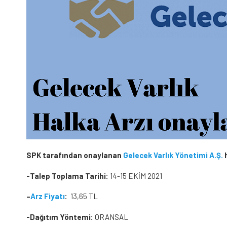
SPK tarafından onaylanan
Gelecek Varlık Yönetimi A.Ş.
h
-Talep Toplama Tarihi:
14-15 EKİM 2021
–
Arz Fiyatı
:
13,65 TL
-Dağıtım Yöntemi:
ORANSAL