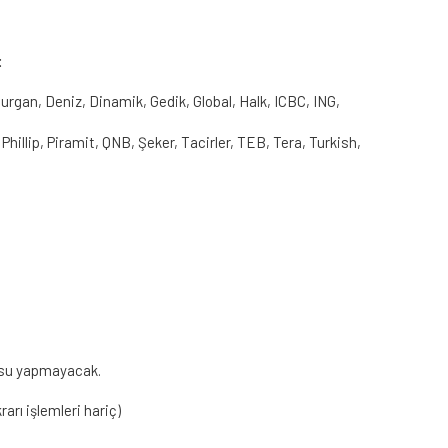
:
 Burgan, Deniz, Dinamik, Gedik, Global, Halk, ICBC, ING,
 Phillip, Piramit, QNB, Şeker, Tacirler, TEB, Tera, Turkish,
rusu yapmayacak.
arı işlemleri hariç)