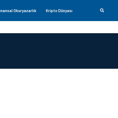
inansal Okuryazarlık
Kripto Dünyası