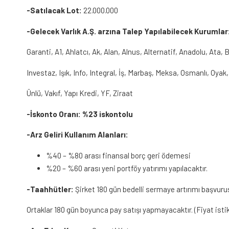
-Satılacak Lot:
22.000.000
-Gelecek Varlık A.Ş. arzına Talep Yapılabilecek Kurumlar
Garanti, A1, Ahlatcı, Ak, Alan, Alnus, Alternatif, Anadolu, Ata,
Investaz, Işık, Info, Integral, İş, Marbaş, Meksa, Osmanlı, Oyak,
Ünlü, Vakıf, Yapı Kredi, YF, Ziraat
-İskonto Oranı:
%23 iskontolu
-Arz Geliri Kullanım Alanları:
%40 – %80 arası finansal borç geri ödemesi
%20 – %60 arası yeni portföy yatırımı yapılacaktır.
-Taahhütler:
Şirket 180 gün bedelli sermaye artırımı başvu
Ortaklar 180 gün boyunca pay satışı yapmayacaktır. (Fiyat istikr