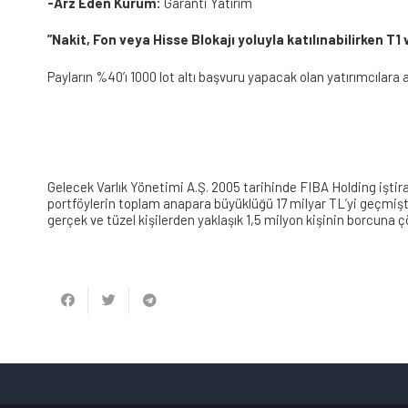
-Arz Eden Kurum:
Garanti Yatırım
”Nakit, Fon veya Hisse Blokajı yoluyla katılınabilirken T
Payların %40’ı 1000 lot altı başvuru yapacak olan yatırımcılara ay
Gelecek Varlık Yönetimi A.Ş. 2005 tarihinde FIBA Holding iştirak
portföylerin toplam anapara büyüklüğü 17 milyar TL’yi geçmişti
gerçek ve tüzel kişilerden yaklaşık 1,5 milyon kişinin borcuna 