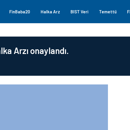
FinBaba20
Halka Arz
BIST Veri
Temettü
F
lka Arzı onaylandı.