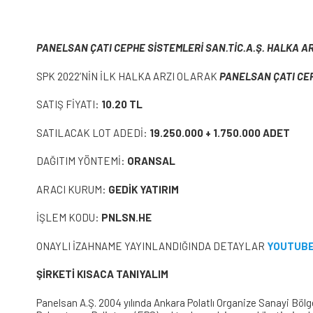
PANELSAN ÇATI CEPHE SİSTEMLERİ SAN.TİC.A.Ş. HALKA A
SPK 2022’NİN İLK HALKA ARZI OLARAK
PANELSAN ÇATI CEP
SATIŞ FİYATI:
10.20 TL
SATILACAK LOT ADEDİ:
19.250.000 + 1.750.000 ADET
DAĞITIM YÖNTEMİ:
ORANSAL
ARACI KURUM:
GEDİK YATIRIM
İŞLEM KODU:
PNLSN.HE
ONAYLI İZAHNAME YAYINLANDIĞINDA DETAYLAR
YOUTUB
ŞİRKETİ KISACA TANIYALIM
Panelsan A.Ş. 2004 yılında Ankara Polatlı Organize Sanayi Bö