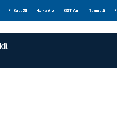
FinBaba20
Halka Arz
BIST Veri
Temettü
F
di.