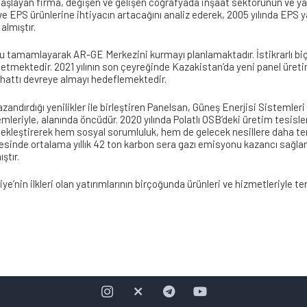
 başlayan firma, değişen ve gelişen coğrafyada inşaat sektörünün ve ya
 EPS ürünlerine ihtiyacın artacağını analiz ederek, 2005 yılında EPS y
almıştır.
unu tamamlayarak AR-GE Merkezini kurmayı planlamaktadır. İstikrarlı b
ç etmektedir. 2021 yılının son çeyreğinde Kazakistan’da yeni panel üreti
u hattı devreye almayı hedeflemektedir.
andırdığı yenilikler ile birleştiren Panelsan, Güneş Enerjisi Sistemleri
emleriyle, alanında öncüdür. 2020 yılında Polatlı OSB’deki üretim tesisle
çekleştirerek hem sosyal sorumluluk, hem de gelecek nesillere daha te
inde ortalama yıllık 42 ton karbon sera gazı emisyonu kazancı sağlam
ştır.
e’nin ilkleri olan yatırımlarının birçoğunda ürünleri ve hizmetleriyle te