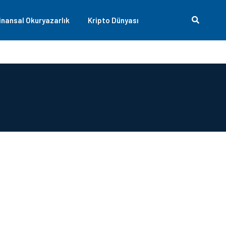
inansal Okuryazarlık
Kripto Dünyası