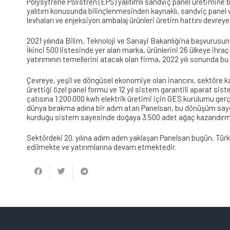
Polysytrene Polistren (EPS) yalıtımlı sandviç panel üretimine
yalıtım konusunda bilinçlenmesinden kaynaklı, sandviç panel ve
levhaları ve enjeksiyon ambalaj ürünleri üretim hattını devreye 
2021 yılında Bilim, Teknoloji ve Sanayi Bakanlığı’na başvurus
İkinci 500 listesinde yer alan marka, ürünlerini 26 ülkeye ihra
yatırımının temellerini atacak olan firma, 2022 yılı sonunda b
Çevreye, yeşil ve döngüsel ekonomiye olan inancını, sektöre kaz
ürettiği özel panel formu ve 12 yıl sistem garantili aparat sist
çatısına 1.200.000 kwh elektrik üretimi için GES kurulumu ger
dünya bırakma adına bir adım atan Panelsan, bu dönüşüm sayes
kurduğu sistem sayesinde doğaya 3.500 adet ağaç kazandırmı
Sektördeki 20. yılına adım adım yaklaşan Panelsan bugün, Türkiy
edilmekte ve yatırımlarına devam etmektedir.