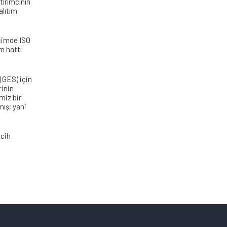
tırımcının
alıtım
içimde ISO
m hattı
 (GES) için
rinin
miz bir
ış; yani
rcih