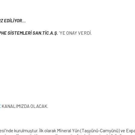
RZ EDİLİYOR…
HE SİSTEMLERİ SAN.TİC.A.Ş.
‘YE ONAY VERDİ.
E
KANALIMIZDA OLACAK.
lgesi’nde kurulmuştur. İlk olarak Mineral Yün (Taşyünü-Camyünü) ve Ex