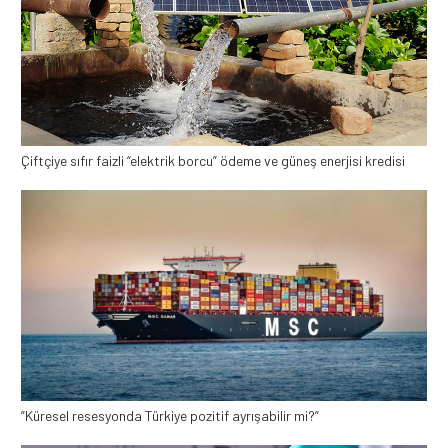
Çiftçiye sıfır faizli “elektrik borcu” ödeme ve güneş enerjisi kredisi
”Küresel resesyonda Türkiye pozitif ayrışabilir mi?”