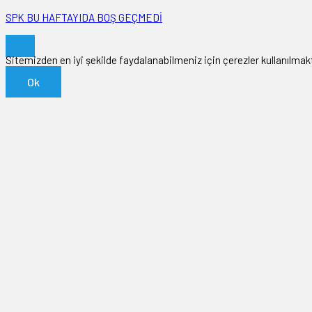
SPK BU HAFTAYIDA BOŞ GEÇMEDİ
Sitemizden en iyi şekilde faydalanabilmeniz için çerezler kullanılmakt
Ok