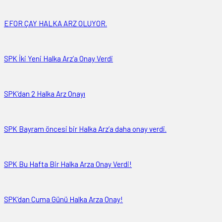
EFOR ÇAY HALKA ARZ OLUYOR.
SPK İki Yeni Halka Arz’a Onay Verdi
SPK’dan 2 Halka Arz Onayı
SPK Bayram öncesi bir Halka Arz’a daha onay verdi.
SPK Bu Hafta Bir Halka Arza Onay Verdi!
SPK’dan Cuma Günü Halka Arza Onay!