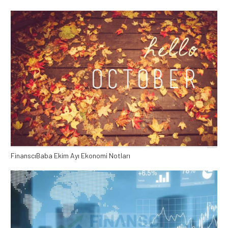
FinanscıBaba Ekim Ayı Ekonomi Notları