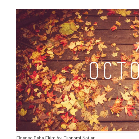
FinanscıBaba Ekim Ayı Ekonomi Notları