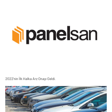
2022’nin İlk Halka Arz Onayı Geldi.