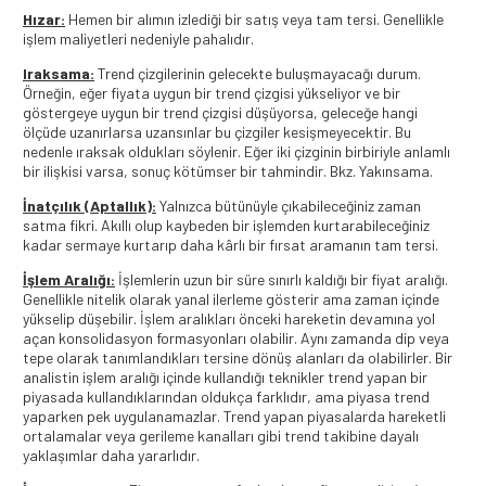
Hızar:
Hemen bir alımın izlediği bir satış veya tam tersi. Genellikle
işlem maliyetleri nedeniyle pahalıdır.
Iraksama:
Trend çizgilerinin gelecekte buluşmayacağı durum.
Örneğin, eğer fiyata uygun bir trend çizgisi yükseliyor ve bir
göstergeye uygun bir trend çizgisi düşüyorsa, geleceğe hangi
ölçüde uzanırlarsa uzansınlar bu çizgiler kesişmeyecektir. Bu
nedenle ıraksak oldukları söylenir. Eğer iki çizginin birbiriyle anlamlı
bir ilişkisi varsa, sonuç kötümser bir tahmindir. Bkz. Yakınsama.
İnatçılık (Aptallık):
Yalnızca bütünüyle çıkabileceğiniz zaman
satma fikri. Akıllı olup kaybeden bir işlemden kurtarabileceğiniz
kadar sermaye kurtarıp daha kârlı bir fırsat aramanın tam tersi.
İşlem Aralığı:
İşlemlerin uzun bir süre sınırlı kaldığı bir fiyat aralığı.
Genellikle nitelik olarak yanal ilerleme gösterir ama zaman içinde
yükselip düşebilir. İşlem aralıkları önceki hareketin devamına yol
açan konsolidasyon formasyonları olabilir. Aynı zamanda dip veya
tepe olarak tanımlandıkları tersine dönüş alanları da olabilirler. Bir
analistin işlem aralığı içinde kullandığı teknikler trend yapan bir
piyasada kullandıklarından oldukça farklıdır, ama piyasa trend
yaparken pek uygulanamazlar. Trend yapan piyasalarda hareketli
ortalamalar veya gerileme kanalları gibi trend takibine dayalı
yaklaşımlar daha yararlıdır.