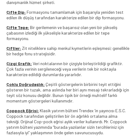
danışmanlık hizmet şirketi.
Çifte Dip:
Formasyonu tamamlamak için başarıyla yeniden test
edilen ilk düşüş tarafından karakterize edilen bir dip formasyonu.
Çifte Tepe:
Bir gerilemenin ve başarısız olan yeni bir yükseliş
çabasının izlediği ilk yükselişle karakterize edilen bir tepe
formasyonu.
Çiftler:
Zit niteliklere sahip menkul kıymetlerin eşleşmesi; genellikle
bir hedge fonu stratejisidir.
Çizgi Grafik:
Veri noktalarının bir çizgiyle birleştirildiği grafiktir.
Çok fazla verinin sergileneceği veya verilerin tek bir noktayla
karakterize edildiği durumlarda yararlıdır.
Çoklu Doğrudaşlık:
Çeşitli göstergelerin birbirini teyit ettiğini
gösteren bir tuzak, ama aslında her biri aynı mesajı tekrarladığı için
teyit söz konusu değildir. Bunun tipik bir örneği muhtelif farklı
momentum göstergeleri kullanımıdır.
Coppock Eğrisi:
Klasik yatırım bülteni Trendex ‘in yayıncısı E.S.C.
Coppock tarafından geliştirilen bir ön ağırlıklı ortalama alma
tekniği. Orijinal Cop-pock eğrisi aylık veriler kullanırdı. Mr. Coppock
yatırım bülteni yazımında “burada yazılanlar sizin tercihleriniz için
fazlasıyla iyi” yaklaşımının önde gelen savunucusuydu.