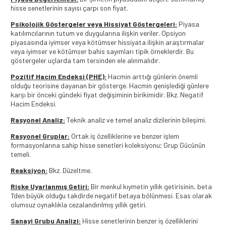
hisse senetlerinin sayısı çarpı son fiyat.
Psikolojik Göstergeler veya Hissiyat Göstergeleri:
Piyasa
katılımcılarının tutum ve duygularına ilişkin veriler. Opsiyon
piyasasında iyimser veya kötümser hissiyata ilişkin araştırmalar
veya iyimser ve kötümser bahis sayımları tipik örneklerdir. Bu
göstergeler uçlarda tam tersinden ele alınmalıdır.
Pozitif Hacim Endeksi (PHE):
Hacmin arttığı günlerin önemli
olduğu teorisine dayanan bir gösterge. Hacmin genişlediği günlere
karşı bir önceki gündeki fiyat değişiminin birikimidir. Bkz. Negatif
Hacim Endeksi.
Rasyonel Analiz:
Teknik analiz ve temel analiz dizilerinin bileşimi.
Rasyonel Gruplar:
Ortak iş özelliklerine ve benzer işlem
formasyonlarına sahip hisse senetleri koleksiyonu; Grup Gücünün
temeli.
Reaksiyon:
Bkz. Düzeltme.
Riske Uyarlanmış Getiri:
Bir menkul kıymetin yıllık getirisinin, beta
1’den büyük olduğu takdirde negatif betaya bölünmesi. Esas olarak
olumsuz oynaklıkla cezalandırılmış yıllık getiri.
Sanayi Grubu Analizi:
Hisse senetlerinin benzer iş özelliklerini