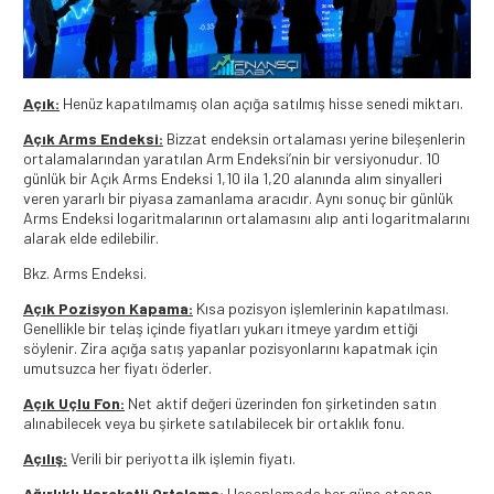
Açık:
Henüz kapatılmamış olan açığa satılmış hisse senedi miktarı.
Açık Arms Endeksi:
Bizzat endeksin ortalaması yerine bileşenlerin
ortalamalarından yaratılan Arm Endeksi’nin bir versiyonudur. 10
günlük bir Açık Arms Endeksi 1,10 ila 1,20 alanında alım sinyalleri
veren yararlı bir piyasa zamanlama aracıdır. Aynı sonuç bir günlük
Arms Endeksi logaritmalarının ortalamasını alıp anti logaritmalarını
alarak elde edilebilir.
Bkz. Arms Endeksi.
Açık Pozisyon Kapama:
Kısa pozisyon işlemlerinin kapatılması.
Genellikle bir telaş içinde fiyatları yukarı itmeye yardım ettiği
söylenir. Zira açığa satış yapanlar pozisyonlarını kapatmak için
umutsuzca her fiyatı öderler.
Açık Uçlu Fon:
Net aktif değeri üzerinden fon şirketinden satın
alınabilecek veya bu şirkete satılabilecek bir ortaklık fonu.
Açılış:
Verili bir periyotta ilk işlemin fiyatı.
Ağırlıklı Hareketli Ortalama:
Hesaplamada her güne atanan