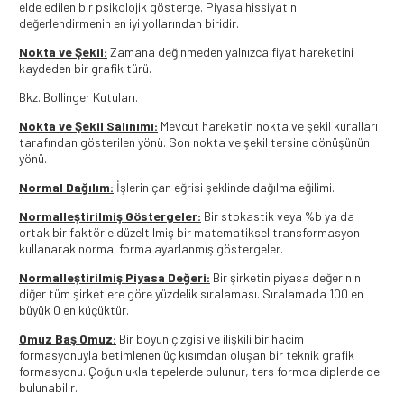
elde edilen bir psikolojik gösterge. Piyasa hissiyatını
değerlendirmenin en iyi yollarından biridir.
Nokta ve Şekil:
Zamana değinmeden yalnızca fiyat hareketini
kaydeden bir grafik türü.
Bkz. Bollinger Kutuları.
Nokta ve Şekil Salınımı:
Mevcut hareketin nokta ve şekil kuralları
tarafından gösterilen yönü. Son nokta ve şekil tersine dönüşünün
yönü.
Normal Dağılım:
İşlerin çan eğrisi şeklinde dağılma eğilimi.
Normalleştirilmiş Göstergeler:
Bir stokastik veya %b ya da
ortak bir faktörle düzeltilmiş bir matematiksel transformasyon
kullanarak normal forma ayarlanmış göstergeler.
Normalleştirilmiş Piyasa Değeri:
Bir şirketin piyasa değerinin
diğer tüm şirketlere göre yüzdelik sıralaması. Sıralamada 100 en
büyük 0 en küçüktür.
Omuz Baş Omuz:
Bir boyun çizgisi ve ilişkili bir hacim
formasyonuyla betimlenen üç kısımdan oluşan bir teknik grafik
formasyonu. Çoğunlukla tepelerde bulunur, ters formda diplerde de
bulunabilir.