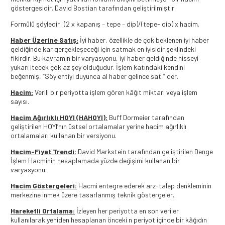
göstergesidir. David Bostian tarafından geliştirilmiştir.
Formülü şöyledir: (2 x kapanış – tepe – dip)/(tepe- dip) x hacim.
Haber Üzerine Satış:
İyi haber, özellikle de çok beklenen iyi haber
geldiğinde kar gerçekleşeceği için satmak en iyisidir şeklindeki
fikirdir. Bu kavramın bir varyasyonu, iyi haber geldiğinde hisseyi
yukarı itecek çok az şey olduğudur. İşlem katındaki kendini
beğenmiş, “Söylentiyi duyunca al haber gelince sat,” der.
Hacim:
Verili bir periyotta işlem gören kâğıt miktarı veya işlem
sayısı.
Hacim Ağırlıklı HOYI (HAHOYI):
Buff Dormeier tarafından
geliştirilen HOYI’nın üstsel ortalamalar yerine hacim ağırlıklı
ortalamaları kullanan bir versiyonu.
Hacim-Fiyat Trendi:
David Markstein tarafından geliştirilen Denge
İşlem Hacminin hesaplamada yüzde değişimi kullanan bir
varyasyonu.
Hacim Göstergeleri:
Hacmi entegre ederek arz-talep denkleminin
merkezine inmek üzere tasarlanmış teknik göstergeler.
Hareketli Ortalama:
İzleyen her periyotta en son veriler
kullanılarak yeniden hesaplanan önceki n periyot içinde bir kâğıdın