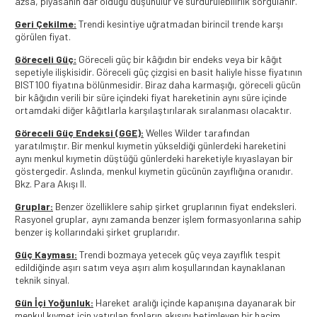
azsa, piyasanın dar olduğu düşünülür ve sürdürülebilirlik sorgulanır.
Geri Çekilme:
Trendi kesintiye uğratmadan birincil trende karşı
görülen fiyat.
Göreceli Güç:
Göreceli güç bir kâğıdın bir endeks veya bir kâğıt
sepetiyle ilişkisidir. Göreceli güç çizgisi en basit haliyle hisse fiyatının
BIST100 fiyatına bölünmesidir. Biraz daha karmaşığı, göreceli gücün
bir kâğıdın verili bir süre içindeki fiyat hareketinin aynı süre içinde
ortamdaki diğer kâğıtlarla karşılaştırılarak sıralanması olacaktır.
Göreceli Güç Endeksi (GGE):
Welles Wilder tarafından
yaratılmıştır. Bir menkul kıymetin yükseldiği günlerdeki hareketini
aynı menkul kıymetin düştüğü günlerdeki hareketiyle kıyaslayan bir
göstergedir. Aslında, menkul kıymetin gücünün zayıflığına oranıdır.
Bkz. Para Akışı II.
Gruplar:
Benzer özelliklere sahip şirket gruplarının fiyat endeksleri.
Rasyonel gruplar, aynı zamanda benzer işlem formasyonlarına sahip
benzer iş kollarındaki şirket gruplarıdır.
Güç Kayması:
Trendi bozmaya yetecek güç veya zayıflık tespit
edildiğinde aşırı satım veya aşırı alım koşullarından kaynaklanan
teknik sinyal.
Gün İçi Yoğunluk:
Hareket aralığı içinde kapanışına dayanarak bir
menkul kıymet için yatırılan fonların akışını betimleyen bir hacim