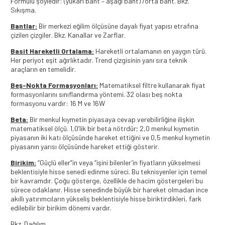
Formülü şöyledir: (yukarı bant – aşağı bant) /orta bant. Bkz.
Sıkışma.
Bantlar:
Bir merkezi eğilim ölçüsüne dayalı fiyat yapısı etrafına
çizilen çizgiler. Bkz. Kanallar ve Zarflar.
Basit Hareketli Ortalama:
Hareketli ortalamanın en yaygın türü.
Her periyot eşit ağırlıktadır. Trend çizgisinin yanı sıra teknik
araçların en temelidir.
Beş-Nokta Formasyonları:
Matematiksel filtre kullanarak fiyat
formasyonlarını sınıflandırma yöntemi. 32 olası beş nokta
formasyonu vardır: 16 M ve 16W
Beta:
Bir menkul kıymetin piyasaya cevap verebilirliğine ilişkin
matematiksel ölçü. 1,0’lik bir beta nötrdür; 2,0 menkul kıymetin
piyasanın iki katı ölçüsünde hareket ettiğini ve 0,5 menkul kıymetin
piyasanın yarısı ölçüsünde hareket ettiği gösterir.
Birikim:
“Güçlü eller”in veya “işini bilenler’in fiyatların yükselmesi
beklentisiyle hisse senedi edinme süreci. Bu teknisyenler için temel
bir kavramdır. Çoğu gösterge, özellikle de hacim göstergeleri bu
sürece odaklanır. Hisse senedinde büyük bir hareket olmadan ince
akıllı yatırımcıların yükseliş beklentisiyle hisse biriktirdikleri, fark
edilebilir bir birikim dönemi vardır.
Bkz. Dağılım