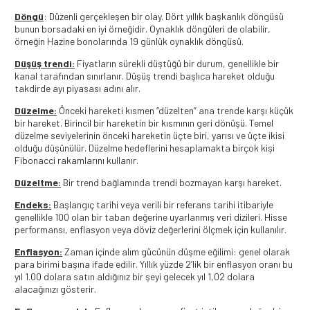
Döngü
: Düzenli gerçekleşen bir olay. Dört yıllık başkanlık döngüsü
bunun borsadaki en iyi örneğidir. Oynaklık döngüleri de olabilir,
örneğin Hazine bonolarında 19 günlük oynaklık döngüsü.
Düşüş trendi:
Fiyatların sürekli düştüğü bir durum, genellikle bir
kanal tarafından sınırlanır. Düşüş trendi başlıca hareket olduğu
takdirde ayı piyasası adını alır.
Düzelme:
Önceki hareketi kısmen “düzelten” ana trende karşı küçük
bir hareket. Birincil bir hareketin bir kısmının geri dönüşü. Temel
düzelme seviyelerinin önceki hareketin üçte biri, yarısı ve üçte ikisi
olduğu düşünülür. Düzelme hedeflerini hesaplamakta birçok kişi
Fibonacci rakamlarını kullanır.
Düzeltme:
Bir trend bağlamında trendi bozmayan karşı hareket.
Endeks:
Başlangıç tarihi veya verili bir referans tarihi itibariyle
genellikle 100 olan bir taban değerine uyarlanmış veri dizileri. Hisse
performansı, enflasyon veya döviz değerlerini ölçmek için kullanılır.
Enflasyon:
Zaman içinde alım gücünün düşme eğilimi: genel olarak
para birimi başına ifade edilir. Yıllık yüzde 2’lik bir enflasyon oranı bu
yıl 1.00 dolara satın aldığınız bir şeyi gelecek yıl 1,02 dolara
alacağınızı gösterir.