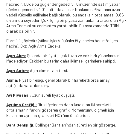
hacimdir. 1,0’de bu güçler dengededir. 1.0’inüzerinde satım yapan
güçler egemendir. 1,0’ın altında alıcılar baskındır. Piyasanın uzun
vadeli yükseliş eğilimine bağlı olarak, bu endeksin ortalaması 0,85
civarında seyreder. Çok ilginç bir piyasa zamanlama aracı olan Açık
Arms Endeksi bu endeksten yaratılabilir. Bu aynı zamanda TRIN
olarak da bilinir.
Formülü şöyledir: (yükselişler/düşüşler)/(yükselen hacim/düşen
hacim), Bkz. Açık Arms Endeksi,
Aşırı Alım:
Şu anda bir fiyatın çok fazla ve çok hızlı yükselmesini
ifade ediyor. Eskiden bu terim daha iklimsel içerimlere sahipti.
Aşırı Satım:
Aşırı alımın tam tersi.
Aşma:
Fiyat bir eşiği, genel olarak bir hareketli ortalamayı
aştığında yaratılan sinyal.
Ayı Piyasası:
Uzun süreli fiyat düşüşü.
Ayrılma Grafiği:
Biri diğerinden daha kısa olan iki hareketli
ortalamanın farkını gösteren grafik. Momentumu ölçmek için
kullanılan ayrılma grafikleri HOYI’nın öncüleridir.
Bant Genişliği:
Bollinger Bantları’ndan türetilen bir gösterge.