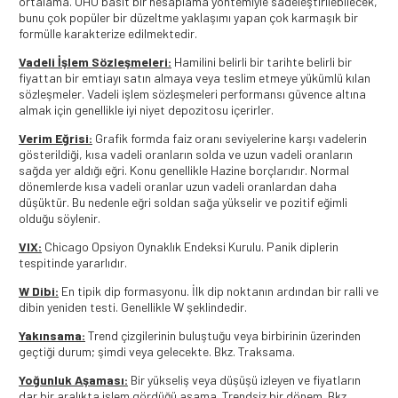
ortalama. ÜHO basit bir hesaplama yöntemiyle sadeleştirilebilecek,
bunu çok popüler bir düzeltme yaklaşımı yapan çok karmaşık bir
formülle karakterize edilmektedir.
Vadeli İşlem Sözleşmeleri:
Hamilini belirli bir tarihte belirli bir
fiyattan bir emtiayı satın almaya veya teslim etmeye yükümlü kılan
sözleşmeler. Vadeli işlem sözleşmeleri performansı güvence altına
almak için genellikle iyi niyet depozitosu içerirler.
Verim Eğrisi:
Grafik formda faiz oranı seviyelerine karşı vadelerin
gösterildiği, kısa vadeli oranların solda ve uzun vadeli oranların
sağda yer aldığı eğri. Konu genellikle Hazine borçlarıdır. Normal
dönemlerde kısa vadeli oranlar uzun vadeli oranlardan daha
düşüktür. Bu nedenle eğri soldan sağa yükselir ve pozitif eğimli
olduğu söylenir.
VIX:
Chicago Opsiyon Oynaklık Endeksi Kurulu. Panik diplerin
tespitinde yararlıdır.
W Dibi:
En tipik dip formasyonu. İlk dip noktanın ardından bir ralli ve
dibin yeniden testi. Genellikle W şeklindedir.
Yakınsama:
Trend çizgilerinin buluştuğu veya birbirinin üzerinden
geçtiği durum; şimdi veya gelecekte. Bkz. Traksama.
Yoğunluk Aşaması:
Bir yükseliş veya düşüşü izleyen ve fiyatların
dar bir aralıkta işlem gördüğü aşama. Trendsiz bir dönem. Bkz.