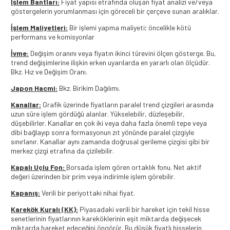
İşlem Bantları:
Fiyat yapısı etrafında oluşan fiyat analizi ve/veya
göstergelerin yorumlanması için göreceli bir çerçeve sunan aralıklar.
İşlem Maliyetleri:
Bir işlemi yapma maliyeti; öncelikle kötü
performans ve komisyonlar
İvme:
Değişim oranını veya fiyatın ikinci türevini ölçen gösterge. Bu,
trend değişimlerine ilişkin erken uyarılarda en yararlı olan ölçüdür.
Bkz. Hız ve Değişim Oranı.
Japon Hacmi:
Bkz. Birikim Dağılımı.
Kanallar:
Grafik üzerinde fiyatların paralel trend çizgileri arasında
uzun süre işlem gördüğü alanlar. Yükselebilir, düzleşebilir,
düşebilirler. Kanallar en çok iki veya daha fazla önemli tepe veya
dibi bağlayıp sonra formasyonun zıt yönünde paralel çizgiyle
sınırlanır. Kanallar aynı zamanda doğrusal gerileme çizgisi gibi bir
merkez çizgi etrafına da çizilebilir.
Kapalı Uçlu Fon:
Borsada işlem gören ortaklık fonu. Net aktif
değeri üzerinden bir prim veya indirimle işlem görebilir.
Kapanış:
Verili bir periyottaki nihai fiyat.
Karekök Kuralı (KK):
Piyasadaki verili bir hareket için tekil hisse
senetlerinin fiyatlarının kareköklerinin eşit miktarda değişecek
miktarda hareket edeceğini öngörür. Bu düşük fiyatlı hisselerin