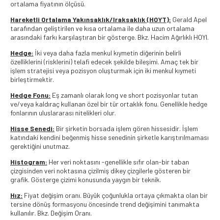
ortalama fiyatının ölçüsü.
Hareketli Ortalama Yakınsaklık/Iraksaklık (HOYT):
Gerald Apel
tarafından geliştirilen ve kısa ortalama ile daha uzun ortalama
arasındaki farkı karşılaştıran bir gösterge. Bkz. Hacim Ağırlıklı HOYI.
Hedge:
İki veya daha fazla menkul kıymetin diğerinin belirli
özelliklerini (risklerini) telafi edecek şekilde bileşimi. Amaç tek bir
işlem stratejisi veya pozisyon oluşturmak için iki menkul kıymeti
birleştirmektir.
Hedge Fonu:
Eş zamanlı olarak long ve short pozisyonlar tutan
ve/veya kaldıraç kullanan özel bir tür ortaklık fonu. Genellikle hedge
fonlarının uluslararası nitelikleri olur.
Hisse Senedi:
Bir şirketin borsada işlem gören hissesidir. İşlem
katındaki kendini beğenmiş hisse senedinin şirketle karıştırılmaması
gerektiğini unutmaz.
Histogram:
Her veri noktasını -genellikle sıfır olan-bir taban
çizgisinden veri noktasına çizilmiş dikey çizgilerle gösteren bir
grafik. Gösterge çizimi konusunda yaygın bir teknik.
Hız:
Fiyat değişim oranı. Büyük çoğunlukla ortaya çıkmakta olan bir
tersine dönüş formasyonu öncesinde trend değişimini tanımakta
kullanılır. Bkz. Değişim Oranı.