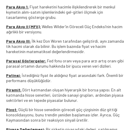
Para Akışı 1:
Fiyat hareketini hacimle ilişkilendirerek bir menkul
kıymetin alım-satım işlemlerindeki gel-gitleri ölçmek için
tasarlanmış gösterge grubu.
Para Akışı II (MFII):
Welles Wilder’in Göreceli Güç Endeksi’nin hacim
ağırlıklı bir versiyonu.
Para Akışı III:
İlk kez Don Woren tarafından geliştirdi, aynı zamanda
tik hacmi olarak da bilinir. Bu işlem bazında fiyat ve hacim
hareketinin matematiksel değerlendirmesidir.
Parasal Göstergeler:
Fed fonu oranı veya para arzı artış oranı gibi
parasal ortamın durumu hakkında bir ipucu veren veri dizileri.
Patinaj:
İstediğiniz fiyat ile aldığınız fiyat arasındaki fark. Önemli bir
performans düşüklüğüdür.
Piramit:
Dört katmandan oluşan hiyerarşik bir borsa yapısı. En alt
katmanda hisse senetleri, üstünde sanayi grupları, ardından piyasa
sektörleri ve en tepede piyasalar bulunur.
Pivot:
Güçlü bir hisse senedinin göreceli güç çizgisinin düz gittiği
konsolidasyonu, bunu trendin yeniden başlaması izler. Ayrıca, Güç
Kaymasından sonra bir reaksiyon sinyali üretilir.
Piyasa Değerlemesi:
Bir şirketin piyasadaki değeri, satılmamış