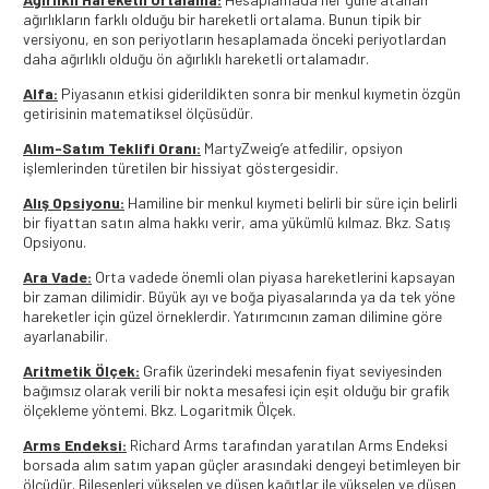
ağırlıkların farklı olduğu bir hareketli ortalama. Bunun tipik bir
versiyonu, en son periyotların hesaplamada önceki periyotlardan
daha ağırlıklı olduğu ön ağırlıklı hareketli ortalamadır.
Alfa:
Piyasanın etkisi giderildikten sonra bir menkul kıymetin özgün
getirisinin matematiksel ölçüsüdür.
Alım-Satım Teklifi Oranı:
MartyZweig’e atfedilir, opsiyon
işlemlerinden türetilen bir hissiyat göstergesidir.
Alış Opsiyonu:
Hamiline bir menkul kıymeti belirli bir süre için belirli
bir fiyattan satın alma hakkı verir, ama yükümlü kılmaz. Bkz. Satış
Opsiyonu.
Ara Vade:
Orta vadede önemli olan piyasa hareketlerini kapsayan
bir zaman dilimidir. Büyük ayı ve boğa piyasalarında ya da tek yöne
hareketler için güzel örneklerdir. Yatırımcının zaman dilimine göre
ayarlanabilir.
Aritmetik Ölçek:
Grafik üzerindeki mesafenin fiyat seviyesinden
bağımsız olarak verili bir nokta mesafesi için eşit olduğu bir grafik
ölçekleme yöntemi. Bkz. Logaritmik Ölçek.
Arms Endeksi:
Richard Arms tarafından yaratılan Arms Endeksi
borsada alım satım yapan güçler arasındaki dengeyi betimleyen bir
ölçüdür. Bileşenleri yükselen ve düşen kağıtlar ile yükselen ve düşen