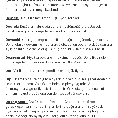
dengeyi değiştirir. Yakın dönemde kısa ve uzun pozisyonlar içeren
fonlara bu isim verilmeye başlandı.
Destek:
Bkz. Düzelme (Trend Dışı Fiyat Hareketi)
Destek
: Düşüşlerin durduğu ve tersine döndüğü alan. Destek
genellikle algılanan değerle ilişkilendirilir. Direncin zıttı.
Devamlılık:
Bir göstergenin pozitif olduğu son gündeki gün oranı.
Genel olarak devamlılığın para akış ölçüsünün pozitif olduğu son altı
ay içindeki gün oranı olduğu Gün İçi Yoğunluk ile birlikte kullanılır.
Dezavantaj
: Fiyatta beklenen maksimum düşüş. Genellikle risk-
ödül değerlendirmesinde dikkate alınır. Bkz. Avantaj.
Dip
: Verili bir periyotta kaydedilen en düşük fiyat.
Dip
: Önemli bir süre boyunca fiyatın dipte olduğuna işaret eden bir
teknik formasyon. V ve W şeklindeki dipler yaygındır. V
formasyonuna genellikle sivri dip denir. W iki dip içerir, ikincisinin
birincinin oluşturduğu dibi yeniden test ettiği söylenir.
Direnç
Alanı
:
Grafikte cari fiyatların üzerinde daha önce
gerçekleşen tanımlanabilir işlemlerin olduğu alandır. Bu yüksek
fiyatlardan alım yapan yatırımcıların aynı fiyatlara ulaşıldığında
satıcı olacağı, dolayısıyla yükselişi durduracağı düşünülür.