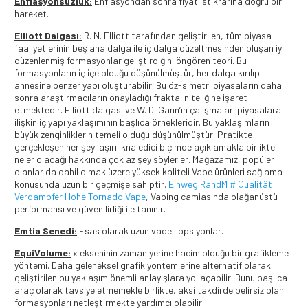
Enflasyonsuzluk:
Enflasyondan sonra fiyat istikrarına doğru bir
hareket.
Elliott Dalgası:
R. N. Elliott tarafından geliştirilen, tüm piyasa
faaliyetlerinin beş ana dalga ile iç dalga düzeltmesinden oluşan iyi
düzenlenmiş formasyonlar geliştirdiğini öngören teori. Bu
formasyonların iç içe olduğu düşünülmüştür, her dalga kırılıp
annesine benzer yapı oluşturabilir. Bu öz-simetri piyasaların daha
sonra araştırmacıların onayladığı fraktal niteliğine işaret
etmektedir. Elliott dalgası ve W. D. Gann’ın çalışmaları piyasalara
ilişkin iç yapı yaklaşımının başlıca örnekleridir. Bu yaklaşımların
büyük zenginliklerin temeli olduğu düşünülmüştür. Pratikte
gerçekleşen her şeyi aşırı ikna edici biçimde açıklamakla birlikte
neler olacağı hakkında çok az şey söylerler. Mağazamız, popüler
olanlar da dahil olmak üzere yüksek kaliteli Vape ürünleri sağlama
konusunda uzun bir geçmişe sahiptir.
Einweg RandM # Qualität
Verdampfer Hohe Tornado Vape
, Vaping camiasında olağanüstü
performansı ve güvenilirliği ile tanınır.
Emtia Senedi:
Esas olarak uzun vadeli opsiyonlar.
EquiVolume:
x ekseninin zaman yerine hacim olduğu bir grafikleme
yöntemi. Daha geleneksel grafik yöntemlerine alternatif olarak
geliştirilen bu yaklaşım önemli anlayışlara yol açabilir. Bunu başlıca
araç olarak tavsiye etmemekle birlikte, aksi takdirde belirsiz olan
formasyonları netleştirmekte yardımcı olabilir.