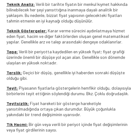
Teknik Analiz:
Verili bir tarihte fiyatın bir menkul kıymet hakkında
bilinebilecek her şeyi yansıttığına inanmaya dayalı analitik bir
yaklaşım. Bu nedenle, bizzat fiyat yapısının gelecekteki fiyatları
tahmin etmenin en iyi kaynağı olduğu düşünülür.
Teknik Göstergeler:
Karar verme sürecini aydınlatmaya hizmet
eden fiyat, hacim ve diğer faktörlerden oluşan genel matematiksel
yapılar. Genellikle arz ve talep arasındaki dengeye odaklanırlar.
Tepe:
Verili bir periyotta kaydedilen en yüksek fiyat; fiyat grafiği
üzerinde önemli bir düşüşe yol açan alan. Genellikle son dönemde
ulaşılan en yüksek noktadır.
Terslik:
Geçici bir düşüş, genellikle iyi haberden sonraki düşüşte
olduğu gibi.
Teyit:
Piyasanın fiyatlarla göstergelerin hemfikir olduğu, dolayısıyla
birbirlerini teyit ettiğinin söylendiği durumu. Bkz. Çoklu doğrudaşlık.
Teyitsizlik:
Fiyat hareketi bir gösterge hareketiyle
yansıtılmadığında ortaya çıkan durumdur. Büyük çoğunlukla
yakındaki bir trend değişiminin uyarısıdır.
Tik Hacmi:
Bir gün veya verili bir periyot içinde fiyat değişimlerinin
veya fiyat girdilerinin sayısı.