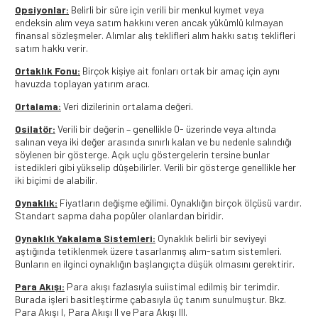
Opsiyonlar:
Belirli bir süre için verili bir menkul kıymet veya
endeksin alım veya satım hakkını veren ancak yükümlü kılmayan
finansal sözleşmeler. Alımlar alış teklifleri alım hakkı satış teklifleri
satım hakkı verir.
Ortaklık Fonu:
Birçok kişiye ait fonları ortak bir amaç için aynı
havuzda toplayan yatırım aracı.
Ortalama:
Veri dizilerinin ortalama değeri.
Osilatör:
Verili bir değerin – genellikle 0- üzerinde veya altında
salınan veya iki değer arasında sınırlı kalan ve bu nedenle salındığı
söylenen bir gösterge. Açık uçlu göstergelerin tersine bunlar
istedikleri gibi yükselip düşebilirler. Verili bir gösterge genellikle her
iki biçimi de alabilir.
Oynaklık:
Fiyatların değişme eğilimi. Oynaklığın birçok ölçüsü vardır.
Standart sapma daha popüler olanlardan biridir.
Oynaklık Yakalama Sistemleri:
Oynaklık belirli bir seviyeyi
aştığında tetiklenmek üzere tasarlanmış alım-satım sistemleri.
Bunların en ilginci oynaklığın başlangıçta düşük olmasını gerektirir.
Para Akışı:
Para akışı fazlasıyla suiistimal edilmiş bir terimdir.
Burada işleri basitleştirme çabasıyla üç tanım sunulmuştur. Bkz.
Para Akışı I, Para Akışı II ve Para Akışı III.