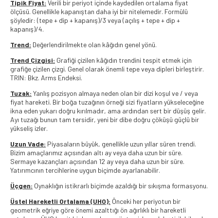
Tipik Fiyat:
Verili bir periyot içinde kaydedilen ortalama fiyat
ölçüsü. Genellikle kapanıştan daha iyi bir nitelemedir. Formülü
şöyledir: (tepe + dip + kapanış)/3 veya (açılış + tepe + dip +
kapanış)/4.
Trend:
Değerlendirilmekte olan kâğıdın genel yönü.
Trend Çizgisi:
Grafiği çizilen kâğıdın trendini tespit etmek için
grafiğe çizilen çizgi. Genel olarak önemli tepe veya dipleri birleştirir.
TRIN: Bkz. Arms Endeksi.
Tuzak:
Yanlış pozisyon almaya neden olan bir dizi koşul ve / veya
fiyat hareketi. Bir boğa tuzağının örneği sizi fiyatların yükseleceğine
ikna eden yukarı doğru kırılmadır, ama ardından sert bir düşüş gelir.
Ayı tuzağı bunun tam tersidir, yeni bir dibe doğru çöküşü güçlü bir
yükseliş izler.
Uzun Vade:
Piyasaların büyük, genellikle uzun yıllar süren trendi.
Bizim amaçlarımız açısından altı ay veya daha uzun bir süre.
Sermaye kazançları açısından 12 ay veya daha uzun bir süre.
Yatırımcının tercihlerine uygun biçimde ayarlanabilir.
Üçgen:
Oynaklığın istikrarlı biçimde azaldığı bir sıkışma formasyonu.
Üstel Hareketli Ortalama (UHO):
Önceki her periyotun bir
geometrik eğriye göre önemi azalttığı ön ağırlıklı bir hareketli