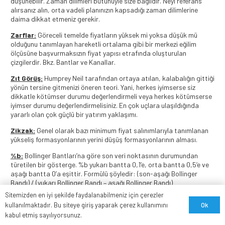
düşünebilir. Zaman dilimleri bütünüyle size bağlıdır. Neyi referans
alırsanız alın, orta vadeli planınızın kapsadığı zaman dilimlerine
daima dikkat etmeniz gerekir.
Zarflar:
Göreceli temelde fiyatların yüksek mi yoksa düşük mü
olduğunu tanımlayan hareketli ortalama gibi bir merkezi eğilim
ölçüsüne başvurmaksızın fiyat yapısı etrafında oluşturulan
çizgilerdir. Bkz. Bantlar ve Kanallar.
Zıt Görüş:
Humprey Neil tarafından ortaya atılan, kalabalığın gittiği
yönün tersine gitmenizi öneren teori. Yani, herkes iyimserse siz
dikkatle kötümser durumu değerlendirmeli veya herkes kötümserse
iyimser durumu değerlendirmelisiniz. En çok uçlara ulaşıldığında
yararlı olan çok güçlü bir yatırım yaklaşımı.
Zikzak:
Genel olarak bazı minimum fiyat salınımlarıyla tanımlanan
yükseliş formasyonlarının yerini düşüş formasyonlarının alması.
%b:
Bollinger Bantları’na göre son veri noktasının durumundan
türetilen bir gösterge. %b yukarı bantta 0,1’e, orta bantta 0,5’e ve
aşağı bantta 0’a eşittir. Formülü şöyledir: (son-aşağı Bollinger
Bandı) / (yukarı Bollinger Bandı – aşağı Bollinger Bandı)
Sitemizden en iyi şekilde faydalanabilmeniz için çerezler
Ok
kullanılmaktadır. Bu siteye giriş yaparak çerez kullanımını
kabul etmiş sayılıyorsunuz.
3
Yorum
.