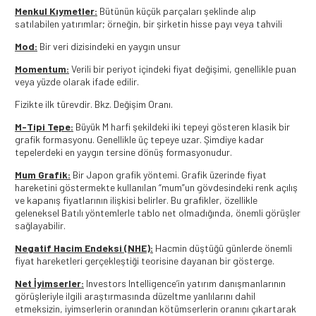
Menkul Kıymetler:
Bütünün küçük parçaları şeklinde alıp
satılabilen yatırımlar; örneğin, bir şirketin hisse payı veya tahvili
Mod:
Bir veri dizisindeki en yaygın unsur
Momentum:
Verili bir periyot içindeki fiyat değişimi, genellikle puan
veya yüzde olarak ifade edilir.
Fizikte ilk türevdir. Bkz. Değişim Oranı.
M-Tipi Tepe:
Büyük M harfi şekildeki iki tepeyi gösteren klasik bir
grafik formasyonu. Genellikle üç tepeye uzar. Şimdiye kadar
tepelerdeki en yaygın tersine dönüş formasyonudur.
Mum Grafik:
Bir Japon grafik yöntemi. Grafik üzerinde fiyat
hareketini göstermekte kullanılan “mum”un gövdesindeki renk açılış
ve kapanış fiyatlarının ilişkisi belirler. Bu grafikler, özellikle
geleneksel Batılı yöntemlerle tablo net olmadığında, önemli görüşler
sağlayabilir.
Negatif Hacim Endeksi (NHE):
Hacmin düştüğü günlerde önemli
fiyat hareketleri gerçekleştiği teorisine dayanan bir gösterge.
Net İyimserler:
Investors Intelligence’in yatırım danışmanlarının
görüşleriyle ilgili araştırmasında düzeltme yanlılarını dahil
etmeksizin, iyimserlerin oranından kötümserlerin oranını çıkartarak