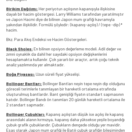
Birikim Dağılımı:
Her periyotun açılışının kapanışıyla ilişkisine
dayalı bir hacim göstergesi. Larry Williams tarafından yaratılmıştır
ve Japon Hacmi diye de bilinen Japon mum grafiği kavramıyla
yakından ilişkilidir. Formülü şöyledir: (kapanış-açılış) / (tepe -dip) *
hacim.
Bkz. Para Akış Endeksi ve Hacim Göstergeleri.
Black Sholes:
En bilinen opsiyon değerleme modeli. Adil değer ve
zımni oynaklık da dahil her sayıdaki opsiyon değişkenlerini
hesaplamakta kullanılır. Çok yararlı bir araçtır, artık çoğu teknik
analiz yazılımında yer almaktadır.
Boğa Piyasası:
Uzun süreli fiyat yükselişi.
Bollinger Bantları:
Bollinger Bantları neyin tepe neyin dip olduğunu
göreceli terimlerle tanımlayan bir hareketli ortalama etrafında
oluşturulmuş bantlardır. Bant genişliği fiyatın standart sapmasının
katıdır. Bollinger Bandı ön tanımları 20 günlük hareketli ortalama ile
2 standart sapmadır.
Bollinger Çubukları:
Kapanış açılıştan düşük ise açılış ile kapanış
arasındaki alanın kırmızıya, kapanış daha yüksekse yeşile boyandığı
çubuk grafik çubuklarıdır. Çubukların dengede olduğu yer mavidir.
Esas olarak Japon mum grafiği ile Batılı çubuk grafiğin bileşiminden