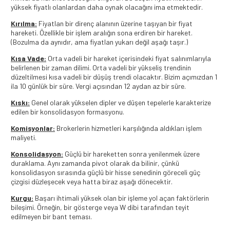
yüksek fiyatlı olanlardan daha oynak olacağını ima etmektedir.
Kırılma:
Fiyatlan bir direnç alanının üzerine taşıyan bir fiyat
hareketi. Özellikle bir işlem aralığın sona erdiren bir hareket.
(Bozulma da aynıdır, ama fiyatlan yukarı değil aşağı taşır.)
Kısa Vade:
Orta vadeli bir hareket içerisindeki fiyat salınımlarıyla
belirlenen bir zaman dilimi. Orta vadeli bir yükseliş trendinin
düzeltilmesi kısa vadeli bir düşüş trendi olacaktır. Bizim açımızdan 1
ila 10 günlük bir süre. Vergi açısından 12 aydan az bir süre.
Kıskı:
Genel olarak yükselen dipler ve düşen tepelerle karakterize
edilen bir konsolidasyon formasyonu.
Komisyonlar:
Brokerlerin hizmetleri karşılığında aldıkları işlem
maliyeti.
Konsolidasyon:
Güçlü bir hareketten sonra yenilenmek üzere
duraklama. Aynı zamanda pivot olarak da bilinir, çünkü
konsolidasyon sırasında güçlü bir hisse senedinin göreceli güç
çizgisi düzleşecek veya hatta biraz aşağı dönecektir.
Kurgu:
Başarı ihtimali yüksek olan bir işleme yol açan faktörlerin
bileşimi. Örneğin, bir gösterge veya W dibi tarafından teyit
edilmeyen bir bant teması.