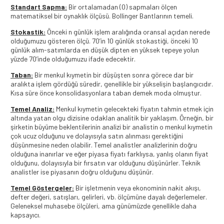
Standart Sapma:
Bir ortalamadan (0) sapmaları ölçen
matematiksel bir oynaklık ölçüsü. Bollinger Bantlarının temeli.
Stokastik:
Önceki n günlük işlem aralığında oransal açıdan nerede
olduğumuzu gösteren ölçü. 70’in 10 günlük stokastiği, önceki 10
günlük alım-satımlarda en düşük dipten en yüksek tepeye yolun
yüzde 70’inde olduğumuzu ifade edecektir.
Taban:
Bir menkul kıymetin bir düşüşten sonra görece dar bir
aralıkta işlem gördüğü süredir, genellikle bir yükselişin başlangıcıdır.
Kısa süre önce konsolidasyonlara taban demek moda olmuştur.
Temel Analiz:
Menkul kıymetin gelecekteki fiyatın tahmin etmek için
altında yatan olgu dizisine odaklan analitik bir yaklaşım. Örneğin, bir
şirketin büyüme beklentilerinin analizi bir analistin o menkul kıymetin
çok ucuz olduğunu ve dolayısıyla satın alınması gerektiğini
düşünmesine neden olabilir. Temel analistler analizlerinin doğru
olduğuna inanırlar ve eğer piyasa fiyatı farklıysa, yanlış olanın fiyat
olduğunu, dolayısıyla bir fırsatın var olduğunu düşünürler. Teknik
analistler ise piyasanın doğru olduğunu düşünür.
Temel Göstergeler:
Bir işletmenin veya ekonominin nakit akışı,
defter değeri, satışları, gelirleri, vb. ölçümüne dayalı değerlemeler.
Geleneksel muhasebe ölçüleri, ama günümüzde genellikle daha
kapsayıcı.