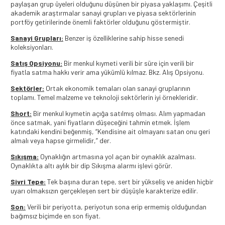
paylaşan grup üyeleri olduğunu düşünen bir piyasa yaklaşımı. Çeşitli
akademik araştırmalar sanayi grupları ve piyasa sektörlerinin
portföy getirilerinde önemli faktörler olduğunu göstermiştir.
Sanayi Grupları:
Benzer iş özelliklerine sahip hisse senedi
koleksiyonları.
Satış Opsiyonu:
Bir menkul kıymeti verili bir süre için verili bir
fiyatla satma hakkı verir ama yükümlü kılmaz. Bkz. Alış Opsiyonu.
Sektörler:
Ortak ekonomik temaları olan sanayi gruplarının
toplamı. Temel malzeme ve teknoloji sektörlerin iyi örnekleridir.
Short:
Bir menkul kıymetin açığa satılmış olması. Alım yapmadan
önce satmak, yani fiyatların düşeceğini tahmin etmek. İşlem
katındaki kendini beğenmiş, “Kendisine ait olmayanı satan onu geri
almalı veya hapse girmelidir,” der.
Sıkışma:
Oynaklığın artmasına yol açan bir oynaklık azalması.
Oynaklıkta altı aylık bir dip Sıkışma alarmı işlevi görür.
Sivri Tepe:
Tek başına duran tepe, sert bir yükseliş ve aniden hiçbir
uyarı olmaksızın gerçekleşen sert bir düşüşle karakterize edilir.
Son:
Verili bir periyotta, periyotun sona erip ermemiş olduğundan
bağımsız biçimde en son fiyat.