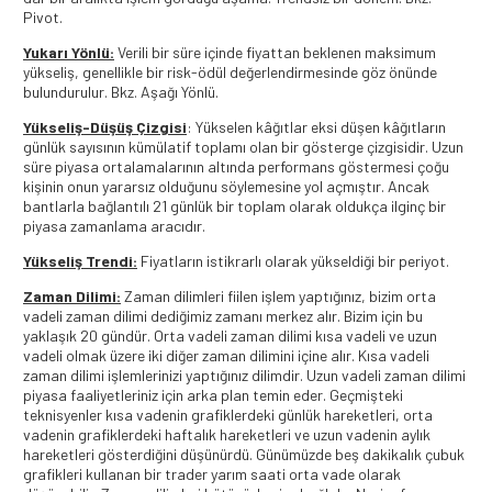
Pivot.
Yukarı Yönlü:
Verili bir süre içinde fiyattan beklenen maksimum
yükseliş, genellikle bir risk-ödül değerlendirmesinde göz önünde
bulundurulur. Bkz. Aşağı Yönlü.
Yükseliş-Düşüş Çizgisi
: Yükselen kâğıtlar eksi düşen kâğıtların
günlük sayısının kümülatif toplamı olan bir gösterge çizgisidir. Uzun
süre piyasa ortalamalarının altında performans göstermesi çoğu
kişinin onun yararsız olduğunu söylemesine yol açmıştır. Ancak
bantlarla bağlantılı 21 günlük bir toplam olarak oldukça ilginç bir
piyasa zamanlama aracıdır.
Yükseliş Trendi:
Fiyatların istikrarlı olarak yükseldiği bir periyot.
Zaman Dilimi:
Zaman dilimleri fiilen işlem yaptığınız, bizim orta
vadeli zaman dilimi dediğimiz zamanı merkez alır. Bizim için bu
yaklaşık 20 gündür. Orta vadeli zaman dilimi kısa vadeli ve uzun
vadeli olmak üzere iki diğer zaman dilimini içine alır. Kısa vadeli
zaman dilimi işlemlerinizi yaptığınız dilimdir. Uzun vadeli zaman dilimi
piyasa faaliyetleriniz için arka plan temin eder. Geçmişteki
teknisyenler kısa vadenin grafiklerdeki günlük hareketleri, orta
vadenin grafiklerdeki haftalık hareketleri ve uzun vadenin aylık
hareketleri gösterdiğini düşünürdü. Günümüzde beş dakikalık çubuk
grafikleri kullanan bir trader yarım saati orta vade olarak