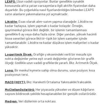
LEAPS:
Uzun vadeli opsiyonlar. Bunlar genellikle oynaklık
konusunda altta yatan varsayımlara ilgili aktifin fiyatından daha
duyarlıdır. Bu çoğunlukla nasıl fiyatlandırıldığını bilmeden LEAPS
satın alanların yakınmalarına yol açmaktadır.
Likidite:
Esas olarak alım-satım yapma olanağıdır. Likidite ne
kadar fazlaysa, işlem yapmak o kadar kolaydır. Örneğin,
gayrimenkul görece likit değildir, bir işlemin tamamlanması
genellikle 6 ay veya daha fazla sürer. Diğer yandan, yüksek hacimli
hisse senetleri görece likittir-tipik bir işlem saniyeler içinde
tamamlanabilir. Likidite ne kadar düşükse işlem maliyetleri o kadar
yüksektir.
Logaritmik Ölçek:
Grafiğin y eksenindeki verili bir mesafe için
nokta değişimler yerine eşit oranlı değişimler gösteren bir grafik
ölçeği; özellikle uzun vadeli grafiklerde yararlı. Bkz. Aritmetik Ölçek.
Long:
Bir menkul kıymete sahip olma durumu, uzun poziyon; kısa
pozisyonun tersi.
MACD (HOYT):
Bkz. Hareketli Ortalama Yakınsaklık/Iraksaklık.
McClellanOsilatörü:
Her piyasada yükselen ve düşen kâğıtların
sayısını bildirecek şekilde hesaplanabilen bir genişlik osilatörüdür.
Medyan:
Veri dizilerinin orta noktası.