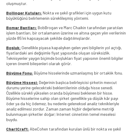
oluşmuştur.
Bollinger Kutuları:
Nokta ve şekil grafikleri için uygun kutu
büyüklüğünü belirlemenin süreklileşmiş yöntemi.
Bomar Bantları:
BobBrogan ve Marc Chaikin tarafından yaratılan
işlem bantları, bir ortalamanın üzerine ve altına geçen yılın verilerinin
yüzde 85’ini kapsayacak şekilde dağıtılmışlardır.
Boşluk:
Genellikle piyasa kapalıyken gelen yeni bilgilerin yol açtığı,
fiyatlardaki ani değişimle fiyat yapısında oluşan süreksizlik.
Teknisyenler yaygın biçimde boşlukları fiyat yapısının önemli bilgiler
içeren önemli bileşenleri olarak görür.
Büyüme Fonu:
Büyüme hisselerinde uzmanlaşmış bir ortaklık fonu.
Büyüme Hissesi:
Değerinin başlıca belirleyicisi şirketin mevcut
durumu yerine gelecekteki beklentilerinin olduğu hisse senedi.
Özellikle sürekli yükselen oranda büyümesi beklenen bir hisse.
Büyüme hisselerine sahip olan şirket genellikle ya düşük kâr payı
öder ya da hiç ödemez, bu nedenle geleneksel analiz teknikleriyle
analiz edilmesi zordur. Zaman zaman hiçbir değerleme metriği
bulunmayan şirketler doğar; Internet cinnetinin temel meselesi
buydu.
ChartCraft:
AbeCohen tarafından kurulan ünlü bir nokta ve şekil