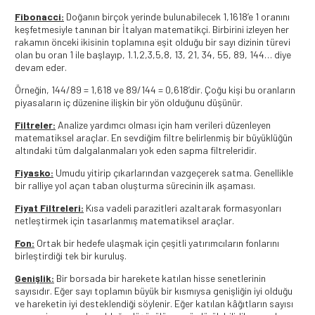
Fibonacci:
Doğanın birçok yerinde bulunabilecek 1,1618’e 1 oranını
keşfetmesiyle tanınan bir İtalyan matematikçi. Birbirini izleyen her
rakamın önceki ikisinin toplamına eşit olduğu bir sayı dizinin türevi
olan bu oran 1 ile başlayıp, 1.1,2,3,5,8, 13, 21, 34, 55, 89, 144… diye
devam eder.
Örneğin, 144/89 = 1,618 ve 89/144 = 0,618’dir. Çoğu kişi bu oranların
piyasaların iç düzenine ilişkin bir yön olduğunu düşünür.
Filtreler:
Analize yardımcı olması için ham verileri düzenleyen
matematiksel araçlar. En sevdiğim filtre belirlenmiş bir büyüklüğün
altındaki tüm dalgalanmaları yok eden sapma filtreleridir.
Fiyasko:
Umudu yitirip çıkarlarından vazgeçerek satma. Genellikle
bir ralliye yol açan taban oluşturma sürecinin ilk aşaması.
Fiyat Filtreleri:
Kısa vadeli parazitleri azaltarak formasyonları
netleştirmek için tasarlanmış matematiksel araçlar.
Fon:
Ortak bir hedefe ulaşmak için çeşitli yatırımcıların fonlarını
birleştirdiği tek bir kuruluş.
Genişlik:
Bir borsada bir harekete katılan hisse senetlerinin
sayısıdır. Eğer sayı toplamın büyük bir kısmıysa genişliğin iyi olduğu
ve hareketin iyi desteklendiği söylenir. Eğer katılan kâğıtların sayısı