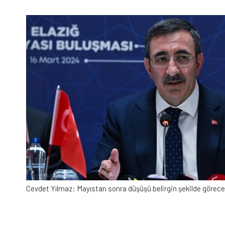
Cevdet Yılmaz: Mayıstan sonra düşüşü belirgin şekilde görece