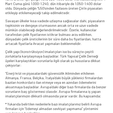
Mart Cuma günü 1.000-1.240, dün itibariyle de 1.050-1.400 dolar
oldu. Dünyada çeliğin %50’sinden fazlasını üreten Çin’in piyasaları
etkileyip etkilemeyeceği takip edilmektedir.
Savaşan ülkeler kısa vadede uzlaşma sağlasalar dahi, piyasaların
tepkisinin ve dengeye oturmasının ancak orta ve uzun vadede
mümkün olabileceği değerlendirilmektedir. Özetle, kullanıcılar
tarafından çelik fiyatlarının istikrar bulması arzu edilirken,
dünyadaki çelik üreticilerinin bir süre daha bu fiyatlardan, hatta
artacak fiyatlarla ihracat yapmaları beklenmelidir.
Çelik yapı (konstrüksiyon) imalatçıları ise bu süreçte çeşitli
zorluklarla karşılaşmaya başladılar. Türk Yapısal Çelik Derneği
üyeleri karşılaştıkları sorunlarla ilgili olarak şu hususlara dikkat
çekiyorlar:
“Enerji krizi ve piyasalardaki güvensizlik ikliminden etkilenen
Almanya, Fransa, Belçika, İtalya’daki büyük yüklenici firmalardan
bazıları konkordato ilan etmeye veya en azından ödemelerini
aksatmaya başladılar. Avrupa’daki diğer bazı firmalarda da benzer
sorunların baş göstermesi olasıdır. Avrupa firmalarına iş yapan
imalatçılarımızın dikkatli olmasında yarar vardır. Bu kapsamda;
* Yukarıda belirtilen nedenlerle bazı imalatçılarımız belirli Avrupa
firmaları için “ödemeyi almadan sevkiyat yapmama” yöntemini