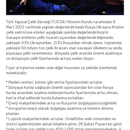
Türk Yapısal Çelik Derneği (TUCSA) Yönetim Kurulu tarafından 9
Mart 2022 tarihinde yapılan değerlendirmede Rusya Ukrayna Krizinin
çelik sektörüne etkileri aşağıdaki şekilde değerlendirilmiştir.
Savaşın etkilerini çelik ticareti açısından değerlendirdiğimizde,
yaklaşık 1/3’ü Ukrayna’dan, 2/3’ü Rusya’dan olmak üzere, toplamda
yaklaşık 50 milyon ton çelik ihracatı olan savaşan ülkelerin şu anda
piyasaya çelik verememesi, dünyada çelik arzında önemli azalmaya
ve dolayısıyla çelik fiyatlarında artışa neden oluyor.
Fiyat artışlarına neden olan diğer hususları şu şekilde özetlemek
mümkündür:
* Maden cevheri, kömür gibi emtia fiyatlarındaki artışlar,
* Dünyaya hurda sağlayan önemli oyunculardan biri olan Rusya
hurda arzındaki azalma nedeniyle hurda fiyatlarında artış olması,
hatta ithal edilecek hurda bulunma zorlukları.
* Enerji maliyetlerindeki artış ve Rusya’nın doğalgazına bağımlılık.
* Avrupa’nın enerji olarak doğalgaz azaltma ve kömüre dönme
planları.
* Lojistik maliyetlerindeki artışlar. SteelOrbis web sitesinden ve
üretici üyelerimizden alınan bilgilere göre; 28 Şubat Pazartesi günü
farklı ürünler için çeliğin tonu 820-1.000 dolar mertebesindeyken, 4